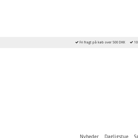
Fri fragt på køb over 500 DKK
10
Nyheder
Dagligstue
S