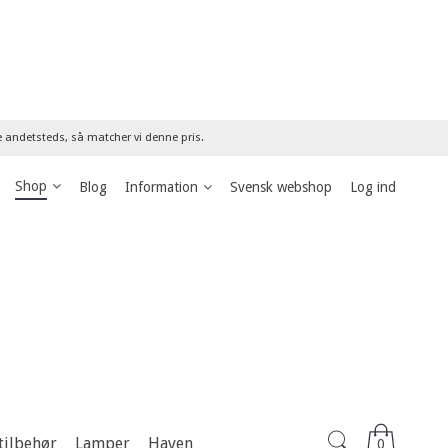
re andetsteds, så matcher vi denne pris.
Shop
Blog
Information
Svensk webshop
Log ind
tilbehør
Lamper
Haven
0