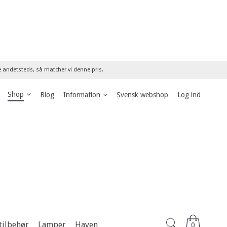
re andetsteds, så matcher vi denne pris.
Shop
Blog
Information
Svensk webshop
Log ind
tilbehør
Lamper
Haven
0