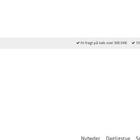
Fri fragt på køb over 500 DKK
10
Nyheder
Dagligstue
S