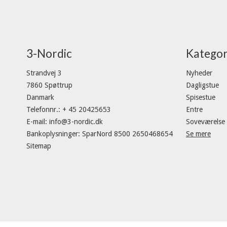
3-Nordic
Kategor
Strandvej 3
Nyheder
7860 Spøttrup
Dagligstue
Danmark
Spisestue
Telefonnr.
:
+ 45 20425653
Entre
E-mail
:
info@3-nordic.dk
Soveværelse
Bankoplysninger
:
SparNord 8500 2650468654
Se mere
Sitemap