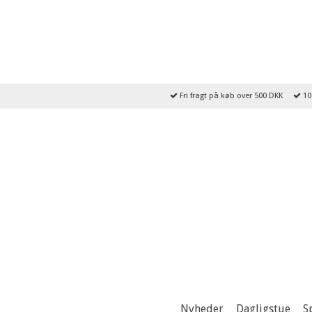
Fri fragt på køb over 500 DKK
10
Nyheder
Dagligstue
S