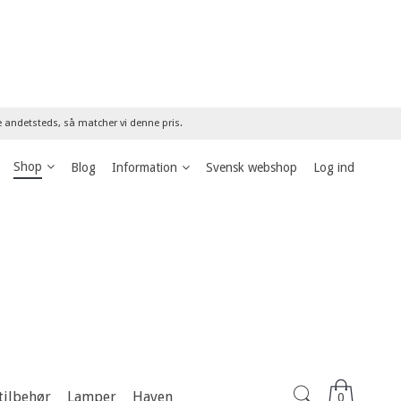
re andetsteds, så matcher vi denne pris.
Shop
Blog
Information
Svensk webshop
Log ind
tilbehør
Lamper
Haven
0