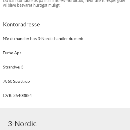
Du kan kontakte os på mail info@3-nordic.dk, hvor alle forespørgsler
vil blive besvaret hurtigst muligt.
Kontoradresse
Når du handler hos 3-Nordic handler du med:
Furbo Aps
Strandvej 3
7860 Spøttrup
CVR: 35403884
3-Nordic