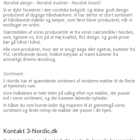
Nordisk design - Nordisk kvalitet - Nordisk livsstil
Vi er dybt forankret i den nordiske boligstil, og elsker godt design
produceret af dygtige håndværkere. Vi har derfor et stort sortiment
af håndlavede møbler og lamper, som først bliver produceret, når vi
modtager en ordre.
Størstedelen af vores producenter er fra vores nærområde i Norden,
som, ligesom os, tror på at høj kvalitet, flot design, og gode priser
bør gå hånd i hånd.
Alle vore produkter, hvor der er brugt bøge eller egetræ, kommer fra
FSC certificerede skove, hvilket betyder at træet kommer fra
ansvarligt drevne skovbrug.
Sortiment
3-Nordic har et spændende sortiment af moderne møbler til de fleste
af hjemmets rum.
Vore indkøbere er hele tiden på udkig efter nye møbler, der passer
ind i vores sortiment, og der kommer løbende nyheder.
Vi håber du som kunde lader dig inspirere til at gennemgå vores
sortiment og finde netop de møbler der passer i dit hjem.
Kontakt 3-Nordic.dk