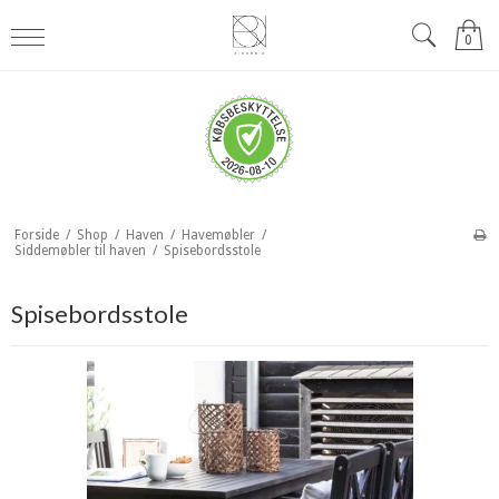
0
Forside
/
Shop
/
Haven
/
Havemøbler
/
Siddemøbler til haven
/
Spisebordsstole
Spisebordsstole