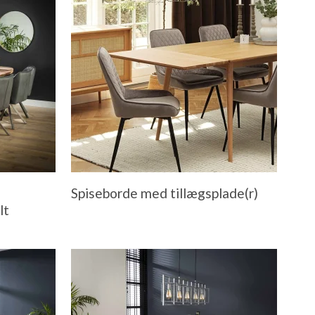
Spiseborde med tillægsplade(r)
lt