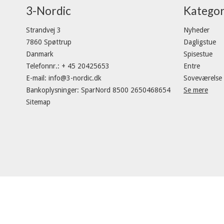
3-Nordic
Kategor
Strandvej 3
Nyheder
7860 Spøttrup
Dagligstue
Danmark
Spisestue
Telefonnr.
:
+ 45 20425653
Entre
E-mail
:
info@3-nordic.dk
Soveværelse
Bankoplysninger
:
SparNord 8500 2650468654
Se mere
Sitemap