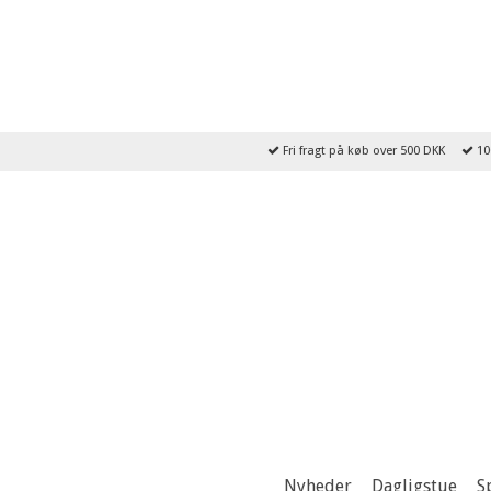
Fri fragt på køb over 500 DKK
10
Nyheder
Dagligstue
S