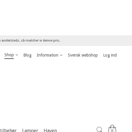
re andetsteds, så matcher vi denne pris.
Shop
Blog
Information
Svensk webshop
Log ind
tilbehør
Lamper
Haven
0