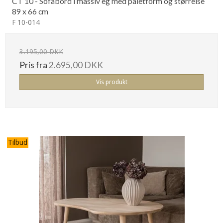
CT 10 - Sofabord i massiv eg med paletform og størrelse
89 x 66 cm
F 10-014
3.195,00 DKK
Pris fra
2.695,00 DKK
Vis produkt
Tilbud