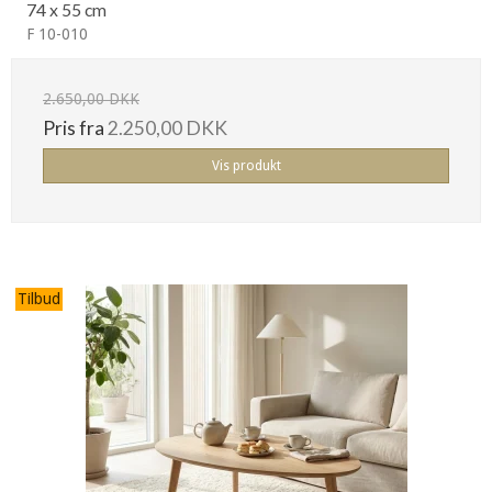
74 x 55 cm
F 10-010
2.650,00 DKK
Pris fra
2.250,00 DKK
Vis produkt
Tilbud