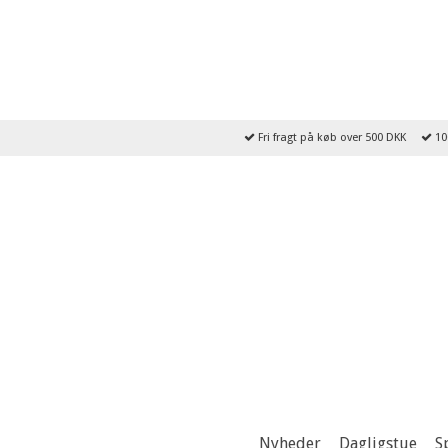
Fri fragt på køb over 500 DKK
10
Nyheder
Dagligstue
S