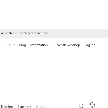
re andetsteds, så matcher vi denne pris.
Shop
Blog
Information
Svensk webshop
Log ind
tilbehør
Lamper
Haven
0