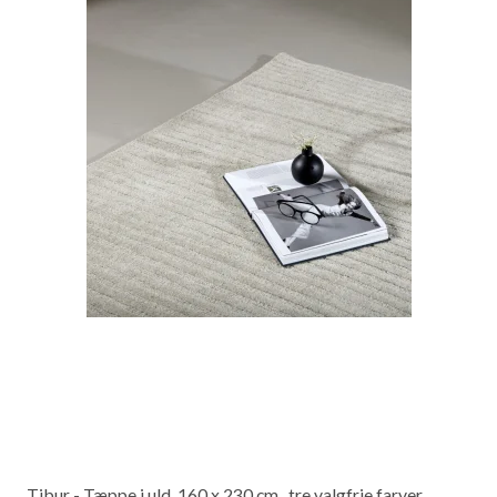
Tibur - Tæppe i uld, 160 x 230 cm., tre valgfrie farver