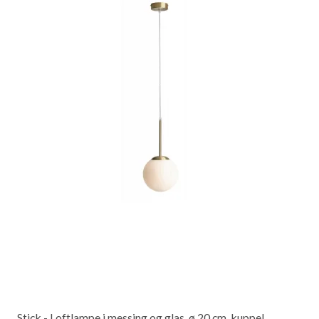
Stick - Loftlampe i messing og glas, ø 20 cm. kuppel