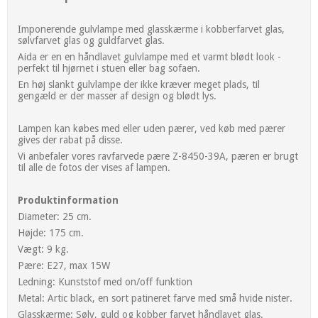
Imponerende gulvlampe med glasskærme i kobberfarvet glas,
sølvfarvet glas og guldfarvet glas.
Aida er en en håndlavet gulvlampe med et varmt blødt look -
perfekt til hjørnet i stuen eller bag sofaen.
En høj slankt gulvlampe der ikke kræver meget plads, til
gengæld er der masser af design og blødt lys.
Lampen kan købes med eller uden pærer, ved køb med pærer
gives der rabat på disse.
Vi anbefaler vores ravfarvede pære Z-8450-39A, pæren er brugt
til alle de fotos der vises af lampen.
Produktinformation
Diameter: 25 cm.
Højde: 175 cm.
Vægt: 9 kg.
Pære: E27, max 15W
Ledning: Kunststof med on/off funktion
Metal: Artic black, en sort patineret farve med små hvide nister.
Glasskærme: Sølv, guld og kobber farvet håndlavet glas.