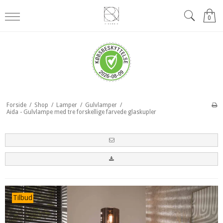
0
Forside
/
Shop
/
Lamper
/
Gulvlamper
/
Aida - Gulvlampe med tre forskellige farvede glaskupler
Tilbud