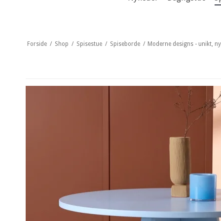
Forside
/
Shop
/
Spisestue
/
Spiseborde
/
Moderne designs - unikt, n