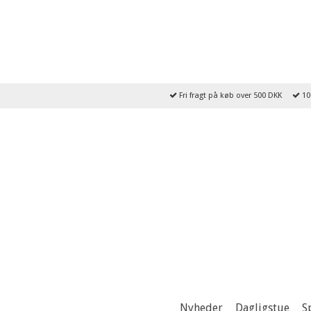
Fri fragt på køb over 500 DKK
10
Nyheder
Dagligstue
S