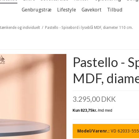
Genbrugstræ
Lifestyle
Gavekort
Tilbud
ytænkende og individuelt
/
Pastello - Spisebord i lyseblå MDF, diameter 110 cm.
Pastello - S
MDF, diame
3.295,00 DKK
Model/Varenr.:
VD 62033-555