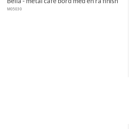
Bella - metal café bord med en rå finish
M05030