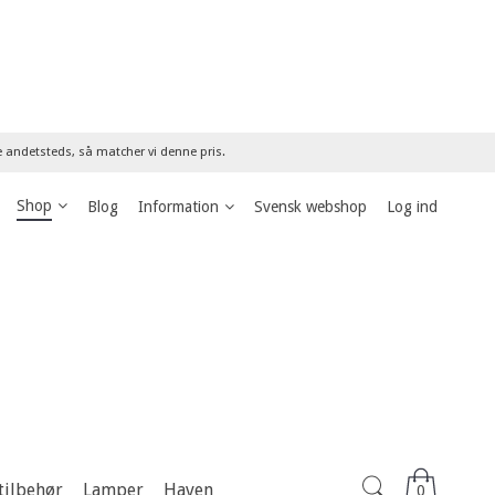
re andetsteds, så matcher vi denne pris.
Shop
Blog
Information
Svensk webshop
Log ind
tilbehør
Lamper
Haven
0