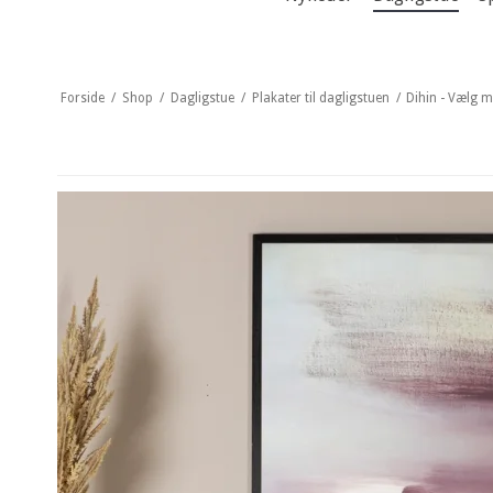
Forside
/
Shop
/
Dagligstue
/
Plakater til dagligstuen
/
Dihin - Vælg m