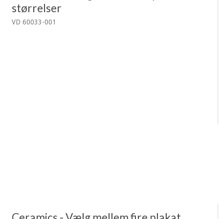
størrelser
VD 60033-001
Ceramics - Vælg mellem fire plakat