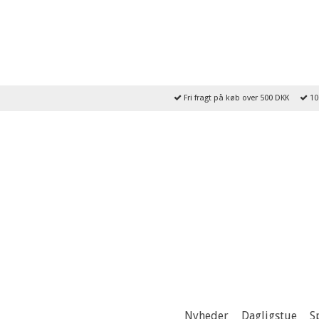
Fri fragt på køb over 500 DKK
10
Nyheder
Dagligstue
S