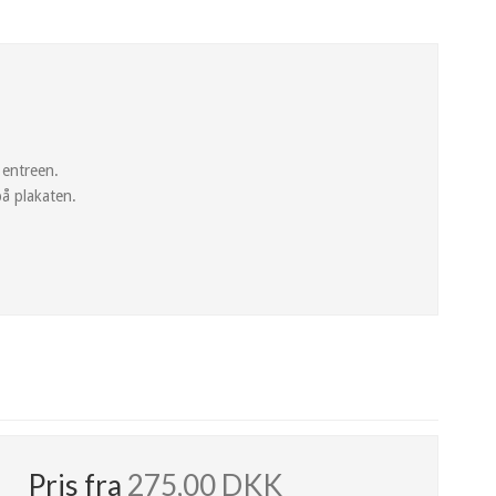
 entreen.
på plakaten.
Pris fra
275,00 DKK