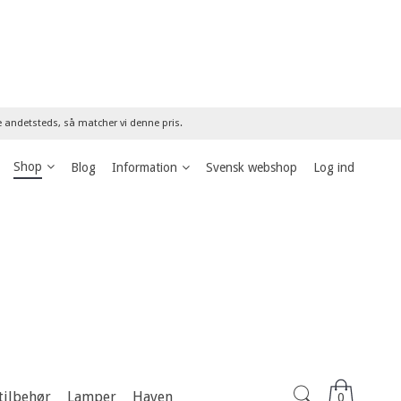
re andetsteds, så matcher vi denne pris.
Shop
Blog
Information
Svensk webshop
Log ind
tilbehør
Lamper
Haven
0