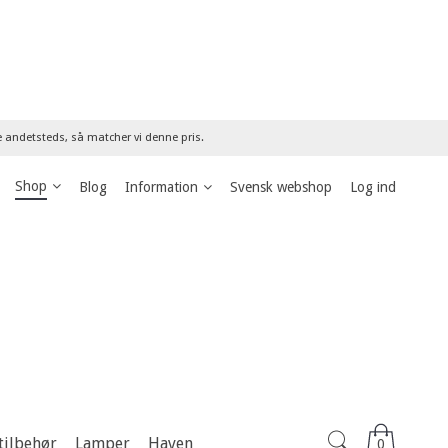
re andetsteds, så matcher vi denne pris.
Shop
Blog
Information
Svensk webshop
Log ind
tilbehør
Lamper
Haven
0