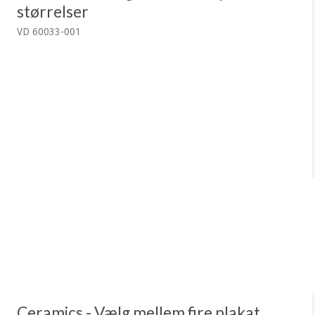
størrelser
VD 60033-001
Ceramics - Vælg mellem fire plakat