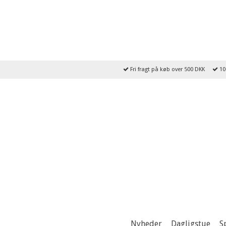
Fri fragt på køb over 500 DKK
10
Nyheder
Dagligstue
S