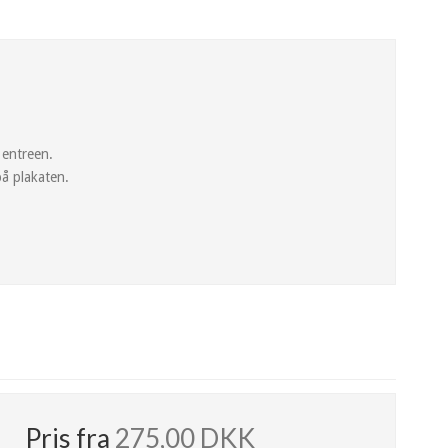
 entreen.
på plakaten.
Pris fra
275,00 DKK