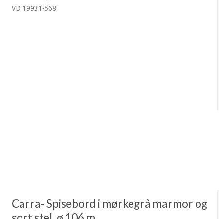
VD 19931-568
Carra- Spisebord i mørkegrå marmor og
sort stel, ø 106 m.