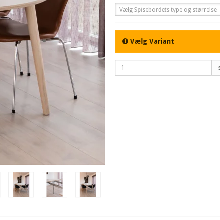
Vælg Spisebordets type og størrelse
Vælg Variant