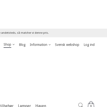
re andetsteds, så matcher vi denne pris.
Shop
Blog
Information
Svensk webshop
Log ind
tilbehør
Lamper
Haven
0