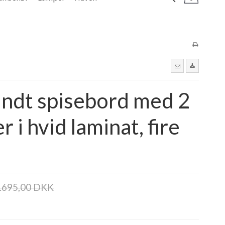
undt spisebord med 2
r i hvid laminat, fire
.695,00 DKK