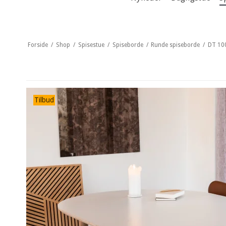
Forside
/
Shop
/
Spisestue
/
Spiseborde
/
Runde spiseborde
/
DT 100
Tilbud