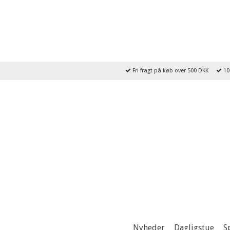
Fri fragt på køb over 500 DKK
10
Nyheder
Dagligstue
S