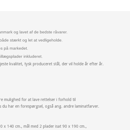
anmark og lavet af de bedste råvarer.
både stærkt og let at vedligeholde.
ndes på markedet.
tillægsplader inkluderet.
te kvalitet, tysk produceret stål, der vil holde år efter år.
mulighed for at lave rettelser i forhold til
 du har en forespørgsel, også ang. andre laminatfarver.
90 x 140 cm., mål med 2 plader isat 90 x 190 cm.,