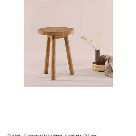
Butler - Skammel i teaktræ, diameter 31 cm.