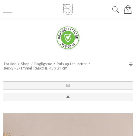
0
Forside
/
Shop
/
Dagligstue
/
Pufs og taburetter
/
Becky - Skammel i teaktræ, 45 x 31 cm.